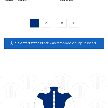
…
1
2
8
Selected static block was removed or unpublished