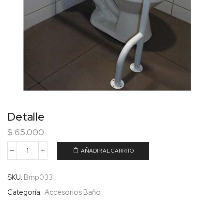
Detalle
$
65.000
AÑADIR AL CARRITO
SKU:
Bmp033
Categoría:
Accesorios Baño