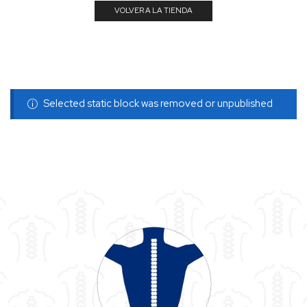
VOLVER A LA TIENDA
Selected static block was removed or unpublished