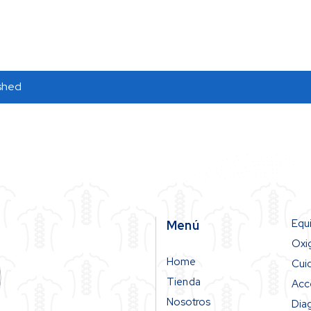
ished
Equ
Menú
Oxi
Home
Cui
Tienda
Acc
Nosotros
Dia