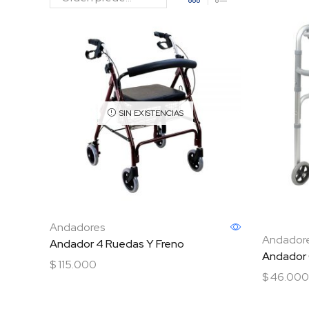
SIN EXISTENCIAS
Andadores
Andador
Andador 4 Ruedas Y Freno
Andador 
$
115.000
$
46.000
Leer más
Añadir al 