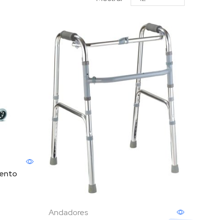
iento
Andadores