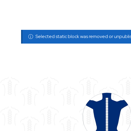
Selected static block was removed or unpubl