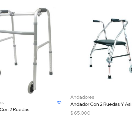
Andadores
es
Andador Con 2 Ruedas Y As
Con 2 Ruedas
$
65.000
Añadir al carrito
carrito