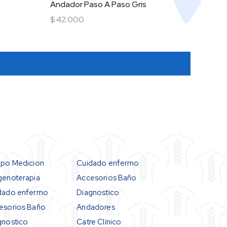
Andador Paso A Paso Gris
$
42.000
Añadir al carrito
ipo Medicion
Cuidado enfermo
genoterapia
Accesorios Baño
dado enfermo
Diagnostico
esorios Baño
Andadores
gnostico
Catre Clínico