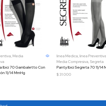
ventiva
,
Media
linea Medica
,
linea Preventiv
iva
Media Compresiva
,
Segreta
ia Ibici 70 Gambaletto Con
Panty Ibici Segreta 70 11/1
ón 11/14 MmHg
$
31.000
Seleccionar opciones
nar opciones
ished