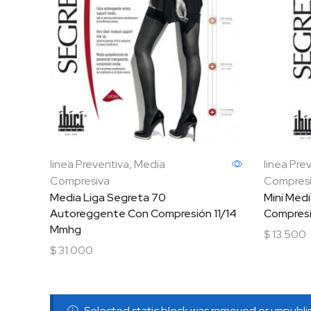
linea Preventiva
,
Media
linea Pre
Compresiva
Compres
Media Liga Segreta 70
Mini Med
Autoreggente Con Compresión 11/14
Compresi
Mmhg
$
13.500
$
31.000
Seleccio
Seleccionar opciones
Selected static block was removed or unpubl