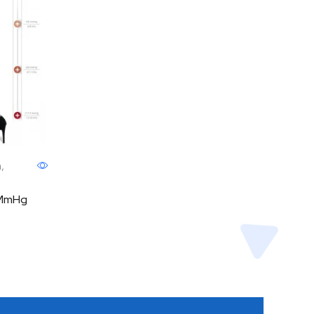
a
,
4 MmHg