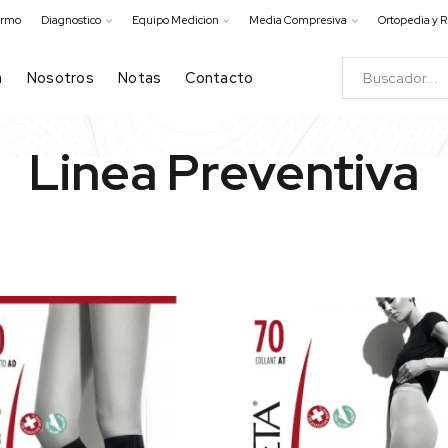
ermo
Diagnostico
Equipo Medicion
Media Compresiva
Ortopedia y R
a
Nosotros
Notas
Contacto
Linea Preventiva