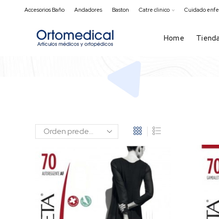
Accesorios Baño
Andadores
Baston
Catre clinico
Cuidado enf
Home
Tiend