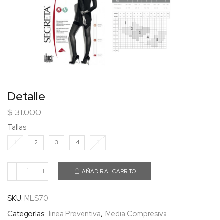
Detalle
$
31.000
Tallas
1
2
3
4
5
AÑADIR AL CARRITO
SKU:
MLS70
Categorías:
linea Preventiva
,
Media Compresiva