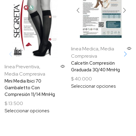
linea Medica
,
Media
Compresiva
Calcetín Compresión
linea Preventiva
,
Graduada 30/40 MmHg
Media Compresiva
$
40.000
Mini Media Ibici 70
Seleccionar opciones
Gambaletto Con
Compresión 11/14 MmHg
$
13.500
Seleccionar opciones