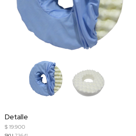
Detalle
$
19.900
SKU:
73641