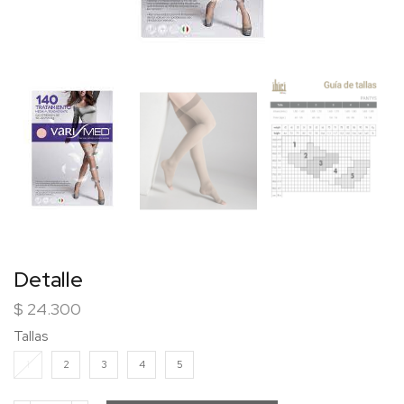
Detalle
$
24.300
Tallas
1
2
3
4
5