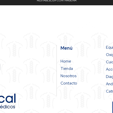
RESTABLECER CONTRASEÑA
Equ
Menú
Oxi
Home
Cui
Tienda
Acc
Nosotros
Dia
Contacto
And
Catr