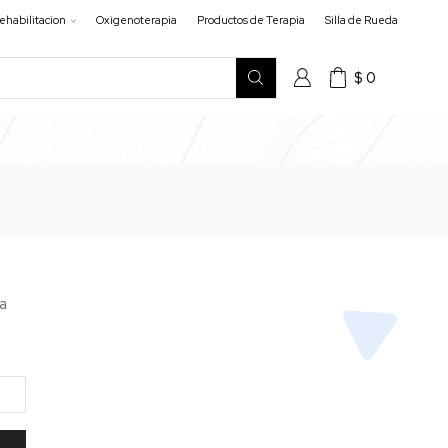
ehabilitacion
Oxigenoterapia
Productos de Terapia
Silla de Rueda
$
0
va