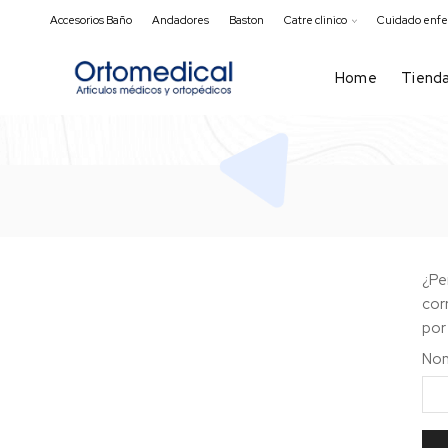
Accesorios Baño
Andadores
Baston
Catre clinico
Cuidado enf
Home
Tiend
¿Pe
cor
por
Nom